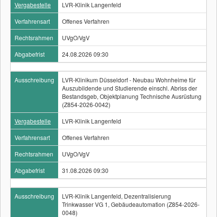
Vergabestelle
LVR-Klinik Langenfeld
Verfahrensart
Offenes Verfahren
Rechtsrahmen
UVgO/VgV
Abgabefrist
24.08.2026 09:30
Ausschreibung
LVR-Klinikum Düsseldorf - Neubau Wohnheime für
Auszubildende und Studierende einschl. Abriss der
Bestandsgeb, Objektplanung Technische Ausrüstung
(Z854-2026-0042)
Vergabestelle
LVR-Klinik Langenfeld
Verfahrensart
Offenes Verfahren
Rechtsrahmen
UVgO/VgV
Abgabefrist
31.08.2026 09:30
Ausschreibung
LVR-Klinik Langenfeld, Dezentralisierung
Trinkwasser VG 1, Gebäudeautomation (Z854-2026-
0048)