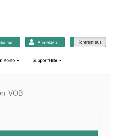
Kontrast ein
Kontrast aus
Suchen
Anmelden
n Konto
Support/Hilfe
en
VOB