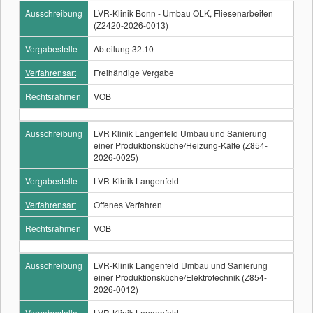
Ausschreibung
LVR-Klinik Bonn - Umbau OLK, Fliesenarbeiten
(Z2420-2026-0013)
Vergabestelle
Abteilung 32.10
Verfahrensart
Freihändige Vergabe
Rechtsrahmen
VOB
Ausschreibung
LVR Klinik Langenfeld Umbau und Sanierung
einer Produktionsküche/Heizung-Kälte (Z854-
2026-0025)
Vergabestelle
LVR-Klinik Langenfeld
Verfahrensart
Offenes Verfahren
Rechtsrahmen
VOB
Ausschreibung
LVR-Klinik Langenfeld Umbau und Sanierung
einer Produktionsküche/Elektrotechnik (Z854-
2026-0012)
Vergabestelle
LVR-Klinik Langenfeld