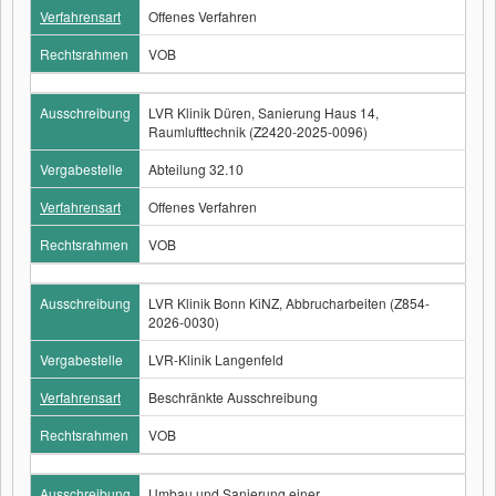
Verfahrensart
Offenes Verfahren
Rechtsrahmen
VOB
Ausschreibung
LVR Klinik Düren, Sanierung Haus 14,
Raumlufttechnik (Z2420-2025-0096)
Vergabestelle
Abteilung 32.10
Verfahrensart
Offenes Verfahren
Rechtsrahmen
VOB
Ausschreibung
LVR Klinik Bonn KiNZ, Abbrucharbeiten (Z854-
2026-0030)
Vergabestelle
LVR-Klinik Langenfeld
Verfahrensart
Beschränkte Ausschreibung
Rechtsrahmen
VOB
Ausschreibung
Umbau und Sanierung einer