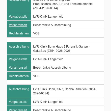
Produktionsküche/Tür- und Fensterelemente
(Z854-2026-0014)
Vergabestelle
LVR-Klinik Langenfeld
Verfahrensart
Beschränkte Ausschreibung
Rechtsrahmen
VOB
Ausschreibung
LVR Klinik Bonn Haus 2 Forensik-Garten -
GaLaBau (Z854-2026-0026)
Vergabestelle
LVR-Klinik Langenfeld
Verfahrensart
Beschränkte Ausschreibung
Rechtsrahmen
VOB
Ausschreibung
LVR Klinik Bonn, KiNZ, Rohbauarbeiten (Z854-
2026-0034)
Vergabestelle
LVR-Klinik Langenfeld
Verfahrensart
Beschränkte Ausschreibung