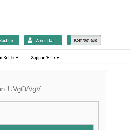
Kontrast ein
Kontrast aus
Suchen
Anmelden
n Konto
Support/Hilfe
en
UVgO/VgV