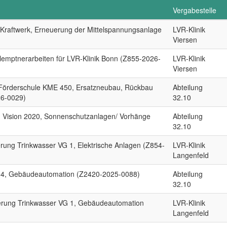
Vergabestelle
 Kraftwerk, Erneuerung der Mittelspannungsanlage
LVR-Klinik
Viersen
lemptnerarbeiten für LVR-Klinik Bonn (Z855-2026-
LVR-Klinik
Viersen
 Förderschule KME 450, Ersatzneubau, Rückbau
Abteilung
26-0029)
32.10
Vision 2020, Sonnenschutzanlagen/ Vorhänge
Abteilung
32.10
ierung Trinkwasser VG 1, Elektrische Anlagen (Z854-
LVR-Klinik
Langenfeld
 14, Gebäudeautomation (Z2420-2025-0088)
Abteilung
32.10
sierung Trinkwasser VG 1, Gebäudeautomation
LVR-Klinik
Langenfeld