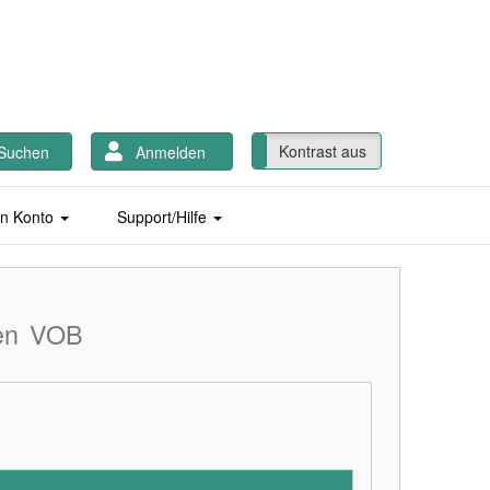
Kontrast ein
Kontrast aus
Suchen
Anmelden
n Konto
Support/Hilfe
en
VOB